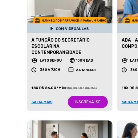
GANHE 2 POS PARA VOCE +1 PARA UM AMIGO
GAN
COM VIDEOAULAS
A FUNÇÃO DO SECRETÁRIO
ABA - 
ESCOLAR NA
COMPO
CONTEMPORANEIDADE
LATO SENSU
100% EAD
LAT
360 A 720H
360
2 A 12 MESES
18X R$ 86,00/Mês
18X R$ 
18X R$ 387,00/Mês
INSCREVA-SE
SAIBA MAIS
SAIBA M