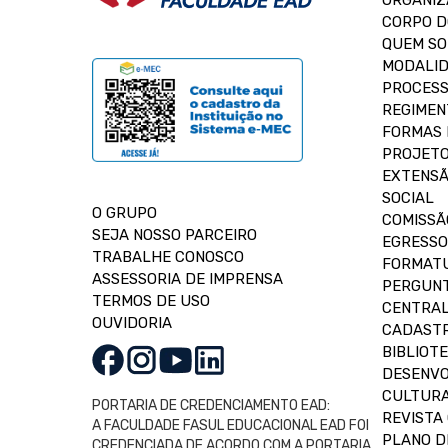
ORGANIZ
CORPO 
QUEM S
MODALID
PROCESS
REGIMEN
FORMAS 
PROJETO
EXTENSÃ
SOCIAL
O GRUPO
COMISSÃ
SEJA NOSSO PARCEIRO
EGRESSO
TRABALHE CONOSCO
FORMAT
ASSESSORIA DE IMPRENSA
PERGUNT
TERMOS DE USO
CENTRAL
OUVIDORIA
CADASTR
BIBLIOT
DESENVO
CULTUR
PORTARIA DE CREDENCIAMENTO EAD:
REVISTA 
A FACULDADE FASUL EDUCACIONAL EAD FOI
PLANO D
CREDENCIADA DE ACORDO COM A PORTARIA