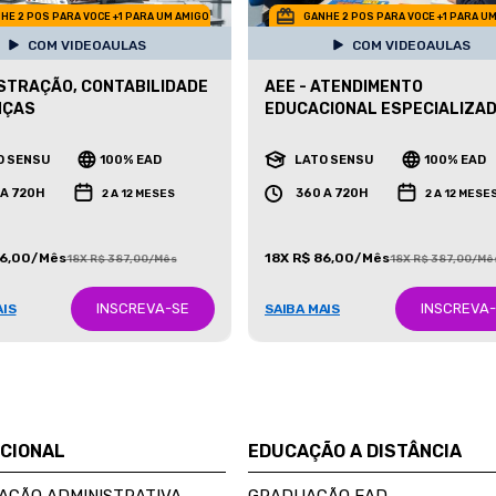
HE 2 POS PARA VOCE +1 PARA UM AMIGO
GANHE 2 POS PARA VOCE +1 PARA U
COM VIDEOAULAS
COM VIDEOAULAS
STRAÇÃO, CONTABILIDADE
AEE - ATENDIMENTO
NÇAS
EDUCACIONAL ESPECIALIZA
O SENSU
100% EAD
LATO SENSU
100% EAD
 A 720H
360 A 720H
2 A 12 MESES
2 A 12 MESE
86,00/Mês
18X R$ 86,00/Mês
18X R$ 387,00/Mês
18X R$ 387,00/Mê
INSCREVA-SE
INSCREVA
AIS
SAIBA MAIS
UCIONAL
EDUCAÇÃO A DISTÂNCIA