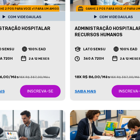
HE 2 POS PARA VOCE +1 PARA UM AMIGO
GANHE 2 POS PARA VOCE +1 PARA U
COM VIDEOAULAS
COM VIDEOAULAS
STRAÇÃO HOSPITALAR
ADMINISTRAÇÃO HOSPITALAR
RECURSOS HUMANOS
O SENSU
100% EAD
LATO SENSU
100% EAD
 A 720H
360 A 720H
2 A 12 MESES
2 A 12 MESE
86,00/Mês
18X R$ 86,00/Mês
18X R$ 387,00/Mês
18X R$ 387,00/Mê
INSCREVA-SE
INSCREVA
AIS
SAIBA MAIS