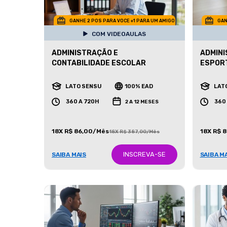
GANHE 2 POS PARA VOCE +1 PARA UM AMIGO
GAN
COM VIDEOAULAS
ADMINISTRAÇÃO E
ADMINI
CONTABILIDADE ESCOLAR
ESPOR
LATO SENSU
100% EAD
LAT
360 A 720H
360
2 A 12 MESES
18X R$ 86,00/Mês
18X R$ 
18X R$ 387,00/Mês
INSCREVA-SE
SAIBA MAIS
SAIBA M