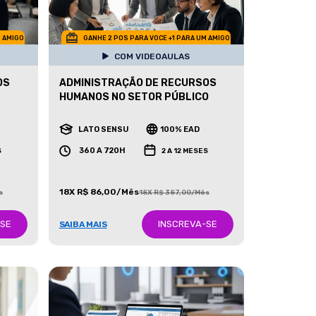
M AMIGO
GANHE 2 POS PARA VOCE +1 PARA UM AMIGO
COM VIDEOAULAS
OS
ADMINISTRAÇÃO DE RECURSOS
HUMANOS NO SETOR PÚBLICO
LATO SENSU
100% EAD
360 A 720H
S
2 A 12 MESES
18X R$ 86,00/Mês
s
18X R$ 387,00/Mês
-SE
INSCREVA-SE
SAIBA MAIS