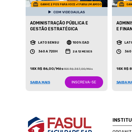
GANHE 2 POS PARA VOCE +1 PARA UM AMIGO
GAN
COM VIDEOAULAS
ADMINISTRAÇÃO PÚBLICA E
ADMINI
GESTÃO ESTRATÉGICA
E FINA
LATO SENSU
100% EAD
LAT
360 A 720H
360
2 A 12 MESES
18X R$ 86,00/Mês
18X R$ 
18X R$ 387,00/Mês
INSCREVA-SE
SAIBA MAIS
SAIBA M
INSTIT