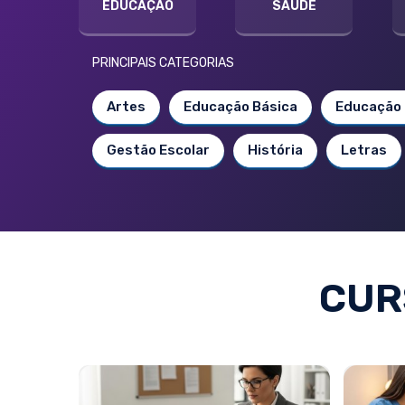
EDUCAÇÃO
SAÚDE
PRINCIPAIS CATEGORIAS
Artes
Educação Básica
Educação 
Gestão Escolar
História
Letras
CUR