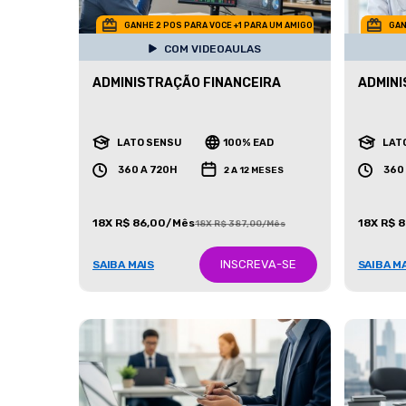
GANHE 2 POS PARA VOCE +1 PARA UM AMIGO
GAN
COM VIDEOAULAS
ADMINISTRAÇÃO FINANCEIRA
ADMINI
LATO SENSU
100% EAD
LAT
360 A 720H
360
2 A 12 MESES
18X R$ 86,00/Mês
18X R$ 
18X R$ 387,00/Mês
INSCREVA-SE
SAIBA MAIS
SAIBA M