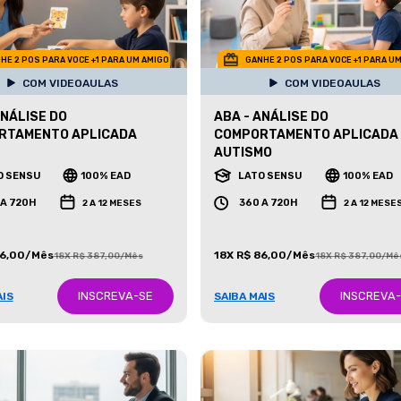
HE 2 POS PARA VOCE +1 PARA UM AMIGO
GANHE 2 POS PARA VOCE +1 PARA U
COM VIDEOAULAS
COM VIDEOAULAS
ANÁLISE DO
ABA - ANÁLISE DO
RTAMENTO APLICADA
COMPORTAMENTO APLICADA
AUTISMO
O SENSU
100% EAD
LATO SENSU
100% EAD
 A 720H
360 A 720H
2 A 12 MESES
2 A 12 MESE
86,00/Mês
18X R$ 86,00/Mês
18X R$ 387,00/Mês
18X R$ 387,00/Mê
INSCREVA-SE
INSCREVA
AIS
SAIBA MAIS