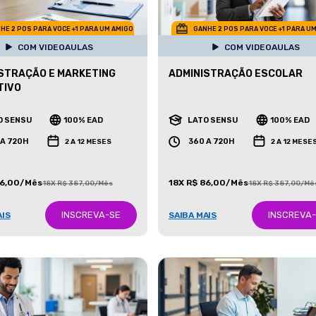
HE 2 POS PARA VOCE +1 PARA UM AMIGO
GANHE 2 POS PARA VOCE +1 PARA U
COM VIDEOAULAS
COM VIDEOAULAS
STRAÇÃO E MARKETING
ADMINISTRAÇÃO ESCOLAR
TIVO
O SENSU
100% EAD
LATO SENSU
100% EAD
 A 720H
360 A 720H
2 A 12 MESES
2 A 12 MESE
86,00/Mês
18X R$ 86,00/Mês
18X R$ 387,00/Mês
18X R$ 387,00/Mê
INSCREVA-SE
INSCREVA
AIS
SAIBA MAIS