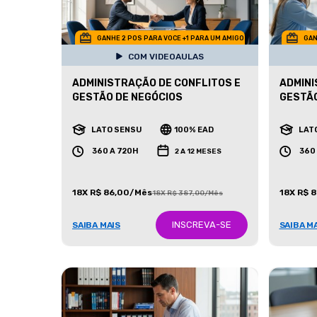
GANHE 2 POS PARA VOCE +1 PARA UM AMIGO
GAN
COM VIDEOAULAS
ADMINISTRAÇÃO DE CONFLITOS E
ADMINI
GESTÃO DE NEGÓCIOS
GESTÃ
LATO SENSU
100% EAD
LAT
360 A 720H
360
2 A 12 MESES
18X R$ 86,00/Mês
18X R$ 
18X R$ 387,00/Mês
INSCREVA-SE
SAIBA MAIS
SAIBA M