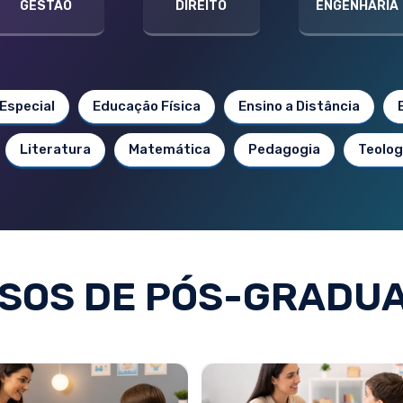
GESTÃO
DIREITO
ENGENHARIA
Especial
Educação Física
Ensino a Distância
Literatura
Matemática
Pedagogia
Teolog
SOS DE PÓS-GRADU