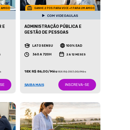
M AMIGO
GANHE 2 POS PARA VOCE +1 PARA UM AMIGO
COM VIDEOAULAS
 E
ADMINISTRAÇÃO PÚBLICA E
GESTÃO DE PESSOAS
LATO SENSU
100% EAD
360 A 720H
S
2 A 12 MESES
18X R$ 86,00/Mês
s
18X R$ 387,00/Mês
-SE
INSCREVA-SE
SAIBA MAIS