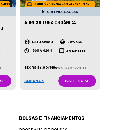
M AMIGO
GANHE 2 POS PARA VOCE +1 PARA UM AMIGO
COM VIDEOAULAS
AGRICULTURA ORGÂNICA
DO
LATO SENSU
100% EAD
360 A 420H
S
2 A 12 MESES
18X R$ 86,00/Mês
s
18X R$ 387,00/Mês
-SE
INSCREVA-SE
SAIBA MAIS
BOLSAS E FINANCIAMENTOS