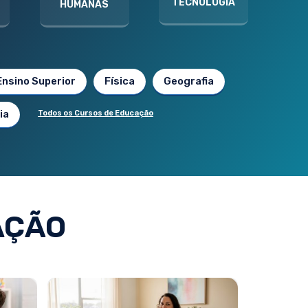
TECNOLOGIA
HUMANAS
Ensino Superior
Física
Geografia
ia
Todos os Cursos de Educação
AÇÃO