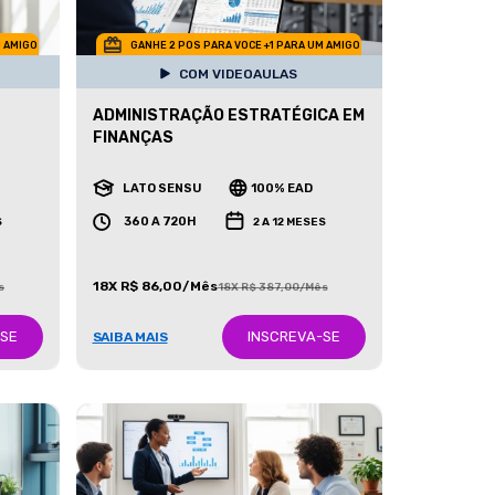
M AMIGO
GANHE 2 POS PARA VOCE +1 PARA UM AMIGO
COM VIDEOAULAS
ADMINISTRAÇÃO ESTRATÉGICA EM
FINANÇAS
LATO SENSU
100% EAD
360 A 720H
S
2 A 12 MESES
18X R$ 86,00/Mês
s
18X R$ 387,00/Mês
-SE
INSCREVA-SE
SAIBA MAIS