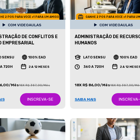
HE 2 POS PARA VOCE +1 PARA UM AMIGO
GANHE 2 POS PARA VOCE +1 PARA U
COM VIDEOAULAS
COM VIDEOAULAS
STRAÇÃO DE CONFLITOS E
ADMINISTRAÇÃO DE RECURS
O EMPRESARIAL
HUMANOS
O SENSU
100% EAD
LATO SENSU
100% EAD
 A 720H
360 A 720H
2 A 12 MESES
2 A 12 MESE
86,00/Mês
18X R$ 86,00/Mês
18X R$ 387,00/Mês
18X R$ 387,00/Mê
INSCREVA-SE
INSCREVA
AIS
SAIBA MAIS