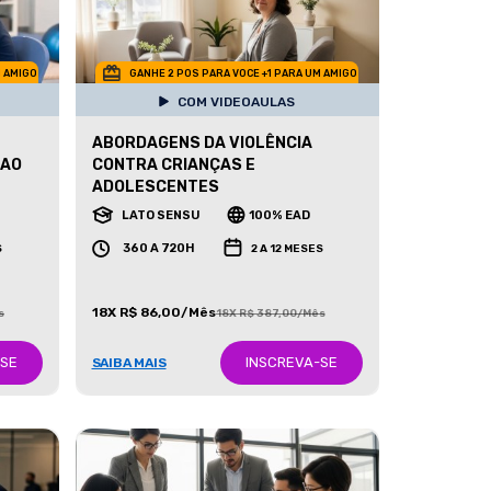
M AMIGO
GANHE 2 POS PARA VOCE +1 PARA UM AMIGO
COM VIDEOAULAS
ABORDAGENS DA VIOLÊNCIA
 AO
CONTRA CRIANÇAS E
ADOLESCENTES
LATO SENSU
100% EAD
360 A 720H
S
2 A 12 MESES
18X R$ 86,00/Mês
s
18X R$ 387,00/Mês
-SE
INSCREVA-SE
SAIBA MAIS