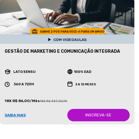
GANHE 2 POS PARA VOCE +1 PARA UM AMIGO
COM VIDEOAULAS
GESTÃO DE MARKETING E COMUNICAÇÃO INTEGRADA
LATO SENSU
100% EAD
360 A 720H
2 A 12 MESES
18X R$ 86,00/Mês
18X R$ 387,00/Mês
INSCREVA-SE
SAIBA MAIS