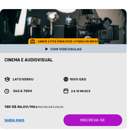
GANHE 2 POS PARA VOCE +1 PARA UM AMIGO
COM VIDEOAULAS
CINEMA E AUDIOVISUAL
LATO SENSU
100% EAD
360 A 720H
2 A 12 MESES
18X R$ 86,00/Mês
18X R$ 387,00/Mês
INSCREVA-SE
SAIBA MAIS