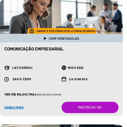
GANHE 2 POS PARA VOCE +1 PARA UM AMIGO
COM VIDEOAULAS
COMUNICAÇÃO EMPRESARIAL
LATO SENSU
100% EAD
360 A 720H
2 A 12 MESES
18X R$ 86,00/Mês
18X R$ 387,00/Mês
INSCREVA-SE
SAIBA MAIS