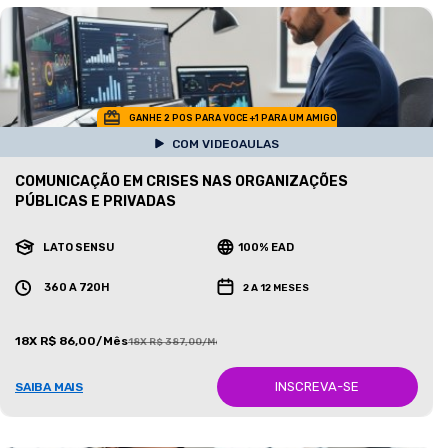
GANHE 2 POS PARA VOCE +1 PARA UM AMIGO
COM VIDEOAULAS
COMUNICAÇÃO EM CRISES NAS ORGANIZAÇÕES
PÚBLICAS E PRIVADAS
LATO SENSU
100% EAD
360 A 720H
2 A 12 MESES
18X R$ 86,00/Mês
18X R$ 387,00/Mês
INSCREVA-SE
SAIBA MAIS