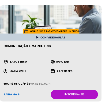
GANHE 2 POS PARA VOCE +1 PARA UM AMIGO
COM VIDEOAULAS
COMUNICAÇÃO E MARKETING
LATO SENSU
100% EAD
360 A 720H
2 A 12 MESES
18X R$ 86,00/Mês
18X R$ 387,00/Mês
INSCREVA-SE
SAIBA MAIS