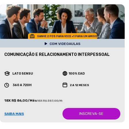
GANHE 2 POS PARA VOCE +1 PARA UM AMIGO
COM VIDEOAULAS
COMUNICAÇÃO E RELACIONAMENTO INTERPESSOAL
LATO SENSU
100% EAD
360 A 720H
2 A 12 MESES
18X R$ 86,00/Mês
18X R$ 387,00/Mês
INSCREVA-SE
SAIBA MAIS