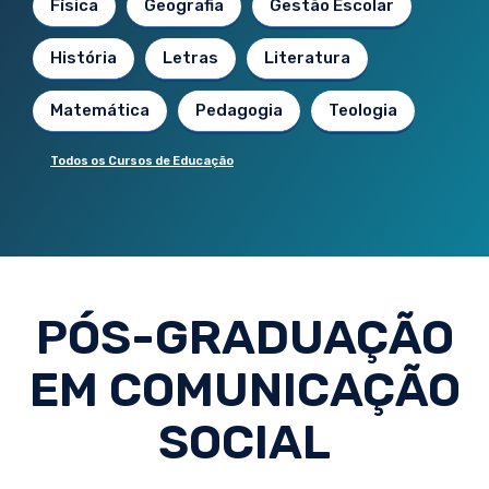
Física
Geografia
Gestão Escolar
História
Letras
Literatura
Matemática
Pedagogia
Teologia
Todos os Cursos de Educação
PÓS-GRADUAÇÃO
EM COMUNICAÇÃO
SOCIAL