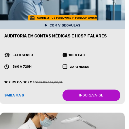
GANHE 2 POS PARA VOCE +1 PARA UM AMIGO
COM VIDEOAULAS
AUDITORIA EM CONTAS MÉDICAS E HOSPITALARES
LATO SENSU
100% EAD
360 A 720H
2 A 12 MESES
18X R$ 86,00/Mês
18X R$ 387,00/Mês
INSCREVA-SE
SAIBA MAIS