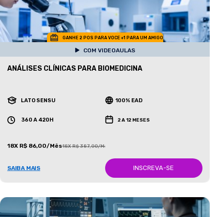
GANHE 2 POS PARA VOCE +1 PARA UM AMIGO
COM VIDEOAULAS
ANÁLISES CLÍNICAS PARA BIOMEDICINA
LATO SENSU
100% EAD
360 A 420H
2 A 12 MESES
18X R$ 86,00/Mês
18X R$ 387,00/Mês
INSCREVA-SE
SAIBA MAIS