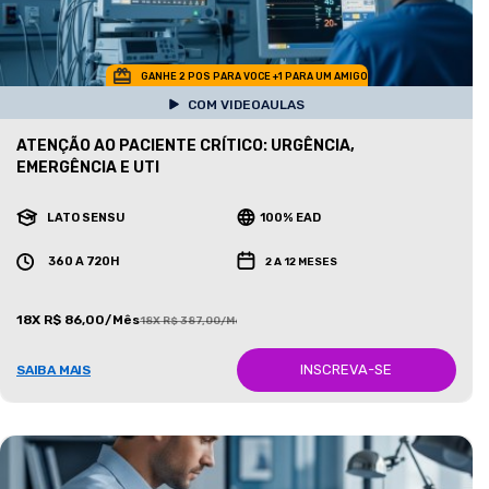
GANHE 2 POS PARA VOCE +1 PARA UM AMIGO
COM VIDEOAULAS
ATENÇÃO AO PACIENTE CRÍTICO: URGÊNCIA,
EMERGÊNCIA E UTI
LATO SENSU
100% EAD
360 A 720H
2 A 12 MESES
18X R$ 86,00/Mês
18X R$ 387,00/Mês
INSCREVA-SE
SAIBA MAIS