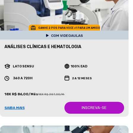
GANHE 2 POS PARA VOCE +1 PARA UM AMIGO
COM VIDEOAULAS
ANÁLISES CLÍNICAS E HEMATOLOGIA
LATO SENSU
100% EAD
360 A 720H
2 A 12 MESES
18X R$ 86,00/Mês
18X R$ 387,00/Mês
INSCREVA-SE
SAIBA MAIS