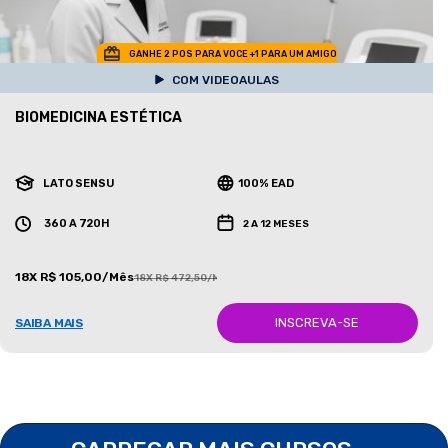
GANHE 2 POS PARA VOCE +1 PARA UM AMIGO
COM VIDEOAULAS
BIOMEDICINA ESTÉTICA
LATO SENSU
100% EAD
360 A 720H
2 A 12 MESES
18X R$ 105,00/Mês
18X R$ 472,50/Mês
INSCREVA-SE
SAIBA MAIS