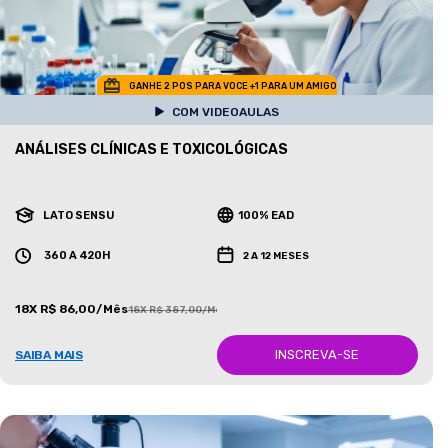
GANHE 2 POS PARA VOCE +1 PARA UM AMIGO
COM VIDEOAULAS
ANÁLISES CLÍNICAS E TOXICOLÓGICAS
LATO SENSU
100% EAD
360 A 420H
2 A 12 MESES
18X R$ 86,00/Mês
18X R$ 387,00/Mês
INSCREVA-SE
SAIBA MAIS