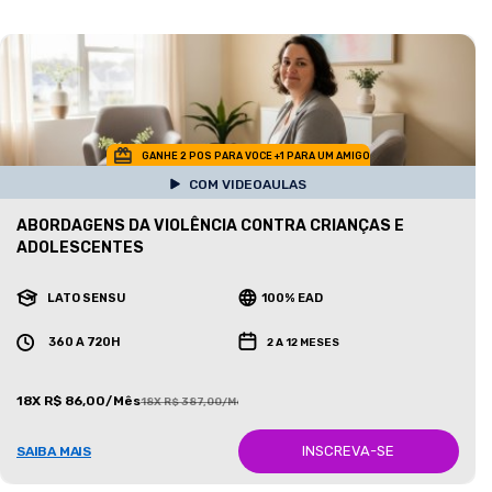
GANHE 2 POS PARA VOCE +1 PARA UM AMIGO
COM VIDEOAULAS
ABORDAGENS DA VIOLÊNCIA CONTRA CRIANÇAS E
ADOLESCENTES
LATO SENSU
100% EAD
360 A 720H
2 A 12 MESES
18X R$ 86,00/Mês
18X R$ 387,00/Mês
INSCREVA-SE
SAIBA MAIS