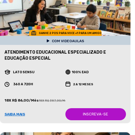
GANHE 2 POS PARA VOCE +1 PARA UM AMIGO
COM VIDEOAULAS
ATENDIMENTO EDUCACIONAL ESPECIALIZADO E
EDUCAÇÃO ESPECIAL
LATO SENSU
100% EAD
360 A 720H
2 A 12 MESES
18X R$ 86,00/Mês
18X R$ 387,00/Mês
INSCREVA-SE
SAIBA MAIS