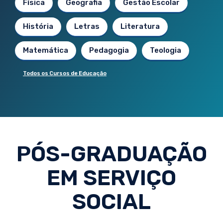
Física
Geografia
Gestão Escolar
História
Letras
Literatura
Matemática
Pedagogia
Teologia
Todos os Cursos de Educação
PÓS-GRADUAÇÃO
EM SERVIÇO
SOCIAL