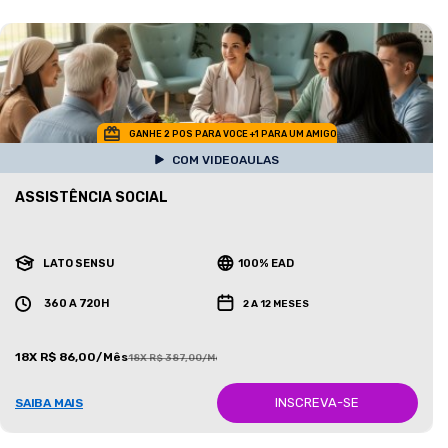
GANHE 2 POS PARA VOCE +1 PARA UM AMIGO
COM VIDEOAULAS
ASSISTÊNCIA SOCIAL
LATO SENSU
100% EAD
360 A 720H
2 A 12 MESES
18X R$ 86,00/Mês
18X R$ 387,00/Mês
INSCREVA-SE
SAIBA MAIS