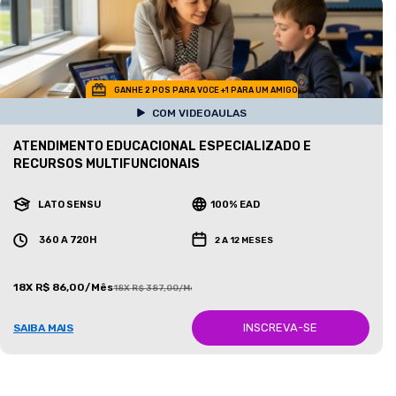
GANHE 2 POS PARA VOCE +1 PARA UM AMIGO
COM VIDEOAULAS
ATENDIMENTO EDUCACIONAL ESPECIALIZADO E
RECURSOS MULTIFUNCIONAIS
LATO SENSU
100% EAD
360 A 720H
2 A 12 MESES
18X R$ 86,00/Mês
18X R$ 387,00/Mês
INSCREVA-SE
SAIBA MAIS