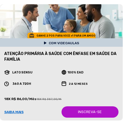
GANHE 2 POS PARA VOCE +1 PARA UM AMIGO
COM VIDEOAULAS
ATENÇÃO PRIMÁRIA À SAÚDE COM ÊNFASE EM SAÚDE DA
FAMÍLIA
LATO SENSU
100% EAD
360 A 720H
2 A 12 MESES
18X R$ 86,00/Mês
18X R$ 387,00/Mês
INSCREVA-SE
SAIBA MAIS