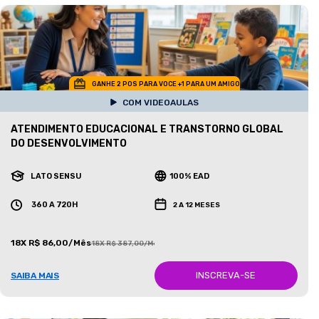
GANHE 2 POS PARA VOCE +1 PARA UM AMIGO
COM VIDEOAULAS
ATENDIMENTO EDUCACIONAL E TRANSTORNO GLOBAL
DO DESENVOLVIMENTO
LATO SENSU
100% EAD
360 A 720H
2 A 12 MESES
18X R$ 86,00/Mês
18X R$ 387,00/Mês
INSCREVA-SE
SAIBA MAIS