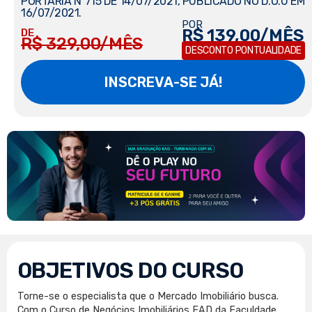
PORTARIA Nº715 DE 14/07/2021, PUBLICADO NO D.O.U EM
16/07/2021.
POR
R$ 139,00/MÊS
DE
R$ 329,00/MÊS
DESCONTO PONTUALIDADE
INSCREVA-SE JÁ!
OBJETIVOS DO CURSO
Torne-se o especialista que o Mercado Imobiliário busca.
Com o Curso de Negócios Imobiliários EAD da Faculdade