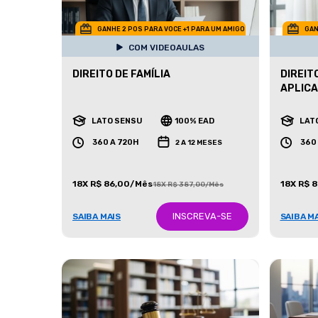
GANHE 2 POS PARA VOCE +1 PARA UM AMIGO
GAN
COM VIDEOAULAS
DIREITO DE FAMÍLIA
DIREIT
APLIC
LATO SENSU
100% EAD
LAT
360 A 720H
360
2 A 12 MESES
18X R$ 86,00/Mês
18X R$ 
18X R$ 387,00/Mês
INSCREVA-SE
SAIBA MAIS
SAIBA M