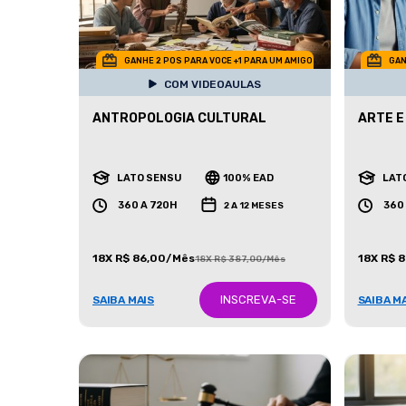
GANHE 2 POS PARA VOCE +1 PARA UM AMIGO
GAN
COM VIDEOAULAS
ANTROPOLOGIA CULTURAL
ARTE E
LATO SENSU
100% EAD
LAT
360 A 720H
360
2 A 12 MESES
18X R$ 86,00/Mês
18X R$ 
18X R$ 387,00/Mês
INSCREVA-SE
SAIBA MAIS
SAIBA M