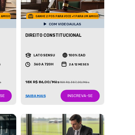
M AMIGO
GANHE 2 POS PARA VOCE +1 PARA UM AMIGO
COM VIDEOAULAS
DIREITO CONSTITUCIONAL
LATO SENSU
100% EAD
360 A 720H
S
2 A 12 MESES
18X R$ 86,00/Mês
s
18X R$ 387,00/Mês
-SE
INSCREVA-SE
SAIBA MAIS