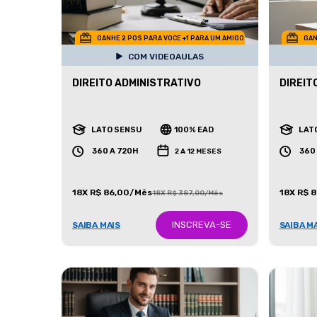
GANHE 2 POS PARA VOCE +1 PARA UM AMIGO
GAN
COM VIDEOAULAS
DIREITO ADMINISTRATIVO
DIREIT
LATO SENSU
100% EAD
LAT
360 A 720H
360
2 A 12 MESES
18X R$ 86,00/Mês
18X R$ 
18X R$ 387,00/Mês
INSCREVA-SE
SAIBA MAIS
SAIBA M