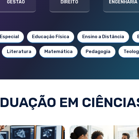
GESTÃO
DIREITO
ENGENHARIA
Especial
Educação Física
Ensino a Distância
Literatura
Matemática
Pedagogia
Teolog
DUAÇÃO EM CIÊNCIAS