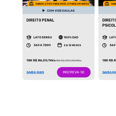
GANHE 2 POS PARA VOCE +1 PARA UM AMIGO
GAN
COM VIDEOAULAS
DIREITO PENAL
DIREIT
PSICOL
LATO SENSU
100% EAD
LAT
360 A 720H
360
2 A 12 MESES
18X R$ 86,00/Mês
18X R$ 
18X R$ 387,00/Mês
INSCREVA-SE
SAIBA MAIS
SAIBA M