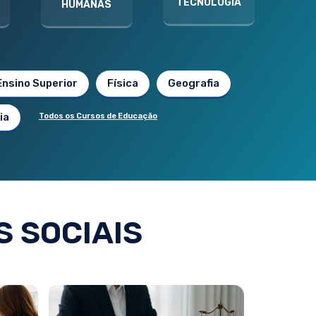
TECNOLOGIA
HUMANAS
Ensino Superior
Física
Geografia
ia
Todos os Cursos de Educação
 SOCIAIS