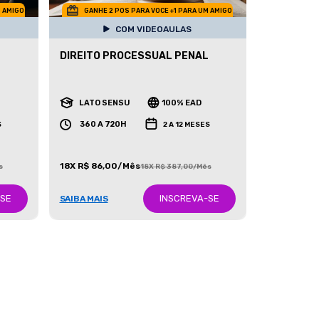
M AMIGO
GANHE 2 POS PARA VOCE +1 PARA UM AMIGO
COM VIDEOAULAS
DIREITO PROCESSUAL PENAL
LATO SENSU
100% EAD
360 A 720H
S
2 A 12 MESES
18X R$ 86,00/Mês
s
18X R$ 387,00/Mês
-SE
INSCREVA-SE
SAIBA MAIS