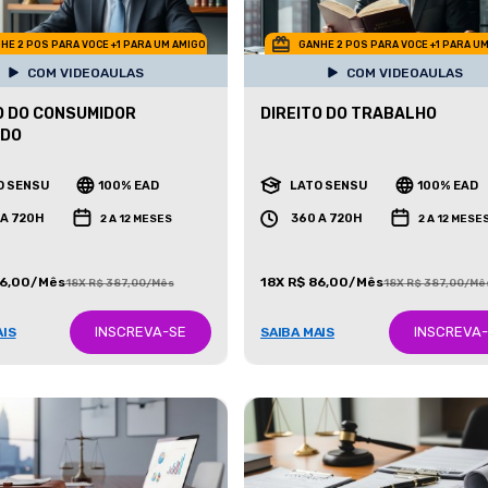
HE 2 POS PARA VOCE +1 PARA UM AMIGO
GANHE 2 POS PARA VOCE +1 PARA U
COM VIDEOAULAS
COM VIDEOAULAS
O DO CONSUMIDOR
DIREITO DO TRABALHO
ADO
O SENSU
100% EAD
LATO SENSU
100% EAD
 A 720H
360 A 720H
2 A 12 MESES
2 A 12 MESE
86,00/Mês
18X R$ 86,00/Mês
18X R$ 387,00/Mês
18X R$ 387,00/Mê
INSCREVA-SE
INSCREVA
AIS
SAIBA MAIS