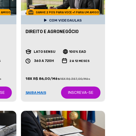
M AMIGO
GANHE 2 POS PARA VOCE +1 PARA UM AMIGO
COM VIDEOAULAS
DIREITO E AGRONEGÓCIO
LATO SENSU
100% EAD
360 A 720H
S
2 A 12 MESES
18X R$ 86,00/Mês
s
18X R$ 387,00/Mês
-SE
INSCREVA-SE
SAIBA MAIS