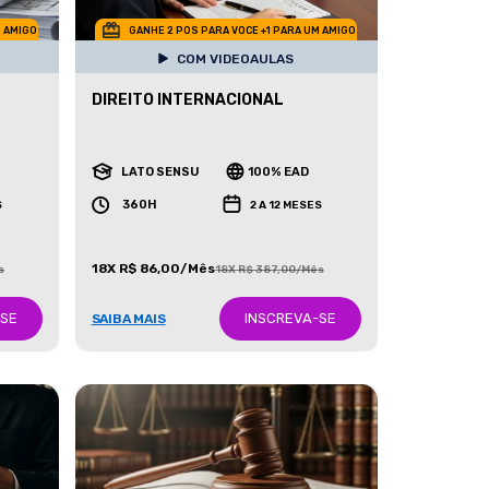
M AMIGO
GANHE 2 POS PARA VOCE +1 PARA UM AMIGO
COM VIDEOAULAS
DIREITO INTERNACIONAL
LATO SENSU
100% EAD
360H
S
2 A 12 MESES
18X R$ 86,00/Mês
s
18X R$ 387,00/Mês
-SE
INSCREVA-SE
SAIBA MAIS