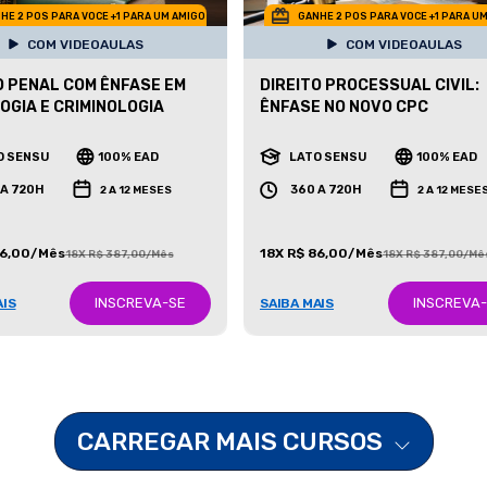
HE 2 POS PARA VOCE +1 PARA UM AMIGO
GANHE 2 POS PARA VOCE +1 PARA U
COM VIDEOAULAS
COM VIDEOAULAS
O PENAL COM ÊNFASE EM
DIREITO PROCESSUAL CIVIL:
OGIA E CRIMINOLOGIA
ÊNFASE NO NOVO CPC
O SENSU
100% EAD
LATO SENSU
100% EAD
 A 720H
360 A 720H
2 A 12 MESES
2 A 12 MESE
86,00/Mês
18X R$ 86,00/Mês
18X R$ 387,00/Mês
18X R$ 387,00/Mê
INSCREVA-SE
INSCREVA
AIS
SAIBA MAIS
CARREGAR MAIS CURSOS