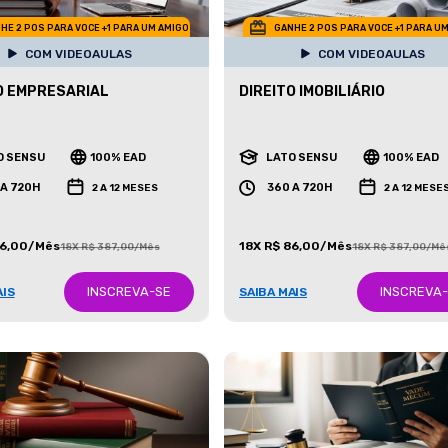
HE 2 POS PARA VOCE +1 PARA UM AMIGO
GANHE 2 POS PARA VOCE +1 PARA U
COM VIDEOAULAS
COM VIDEOAULAS
O EMPRESARIAL
DIREITO IMOBILIÁRIO
O SENSU
100% EAD
LATO SENSU
100% EAD
 A 720H
360 A 720H
2 A 12 MESES
2 A 12 MESE
86,00/Mês
18X R$ 86,00/Mês
18X R$ 387,00/Mês
18X R$ 387,00/Mê
INSCREVA-SE
INSCREVA
AIS
SAIBA MAIS