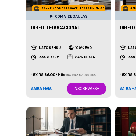
GANHE 2 POS PARA VOCE +1 PARA UM AMIGO
GAN
COM VIDEOAULAS
DIREITO EDUCACIONAL
DIREIT
LATO SENSU
100% EAD
LAT
360 A 720H
360
2 A 12 MESES
18X R$ 86,00/Mês
18X R$ 
18X R$ 387,00/Mês
INSCREVA-SE
SAIBA MAIS
SAIBA M