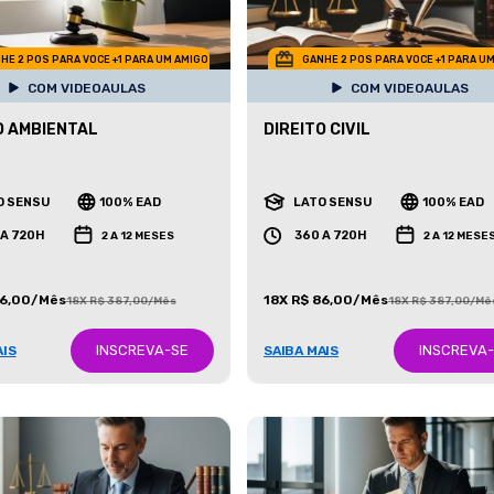
HE 2 POS PARA VOCE +1 PARA UM AMIGO
GANHE 2 POS PARA VOCE +1 PARA U
COM VIDEOAULAS
COM VIDEOAULAS
O AMBIENTAL
DIREITO CIVIL
O SENSU
100% EAD
LATO SENSU
100% EAD
 A 720H
360 A 720H
2 A 12 MESES
2 A 12 MESE
86,00/Mês
18X R$ 86,00/Mês
18X R$ 387,00/Mês
18X R$ 387,00/Mê
INSCREVA-SE
INSCREVA
AIS
SAIBA MAIS