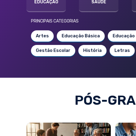
EDUCAÇÃO
SAÚDE
PRINCIPAIS CATEGORIAS
Artes
Educação Básica
Educação 
Gestão Escolar
História
Letras
PÓS-GRA