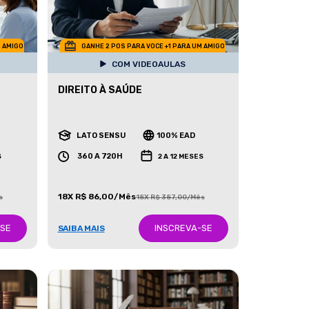
M AMIGO
GANHE 2 POS PARA VOCE +1 PARA UM AMIGO
COM VIDEOAULAS
DIREITO À SAÚDE
LATO SENSU
100% EAD
360 A 720H
S
2 A 12 MESES
18X R$ 86,00/Mês
s
18X R$ 387,00/Mês
-SE
INSCREVA-SE
SAIBA MAIS