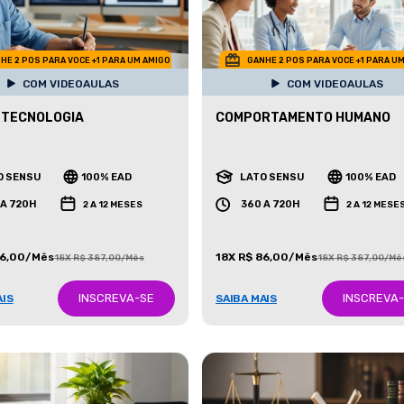
HE 2 POS PARA VOCE +1 PARA UM AMIGO
GANHE 2 POS PARA VOCE +1 PARA U
COM VIDEOAULAS
COM VIDEOAULAS
 TECNOLOGIA
COMPORTAMENTO HUMANO
O SENSU
100% EAD
LATO SENSU
100% EAD
 A 720H
360 A 720H
2 A 12 MESES
2 A 12 MESE
86,00/Mês
18X R$ 86,00/Mês
18X R$ 387,00/Mês
18X R$ 387,00/Mê
INSCREVA-SE
INSCREVA
AIS
SAIBA MAIS