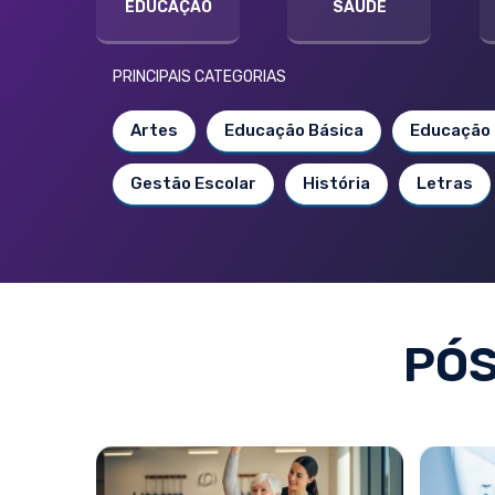
EDUCAÇÃO
SAÚDE
PRINCIPAIS CATEGORIAS
Artes
Educação Básica
Educação 
Gestão Escolar
História
Letras
PÓ