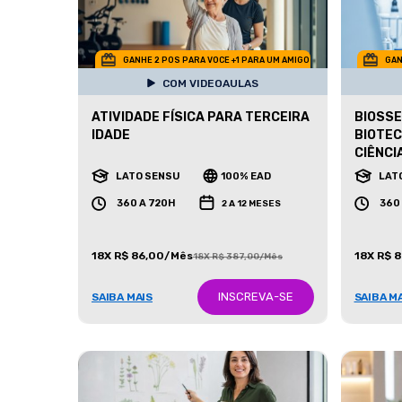
GANHE 2 POS PARA VOCE +1 PARA UM AMIGO
GAN
COM VIDEOAULAS
ATIVIDADE FÍSICA PARA TERCEIRA
BIOSS
IDADE
BIOTEC
CIÊNCI
LATO SENSU
100% EAD
LAT
360 A 720H
360
2 A 12 MESES
18X R$ 86,00/Mês
18X R$ 
18X R$ 387,00/Mês
INSCREVA-SE
SAIBA MAIS
SAIBA M