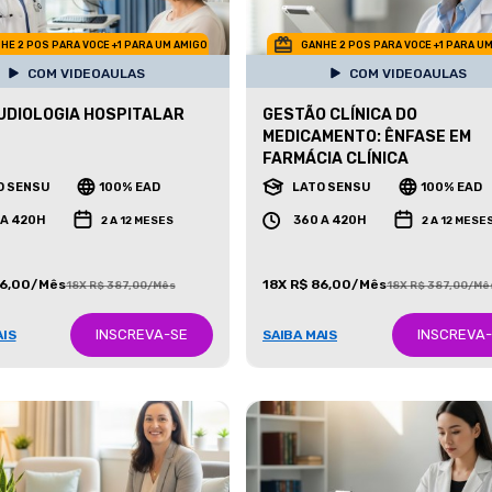
HE 2 POS PARA VOCE +1 PARA UM AMIGO
GANHE 2 POS PARA VOCE +1 PARA U
COM VIDEOAULAS
COM VIDEOAULAS
DIOLOGIA HOSPITALAR
GESTÃO CLÍNICA DO
MEDICAMENTO: ÊNFASE EM
FARMÁCIA CLÍNICA
O SENSU
100% EAD
LATO SENSU
100% EAD
 A 420H
360 A 420H
2 A 12 MESES
2 A 12 MESE
86,00/Mês
18X R$ 86,00/Mês
18X R$ 387,00/Mês
18X R$ 387,00/Mê
INSCREVA-SE
INSCREVA
AIS
SAIBA MAIS