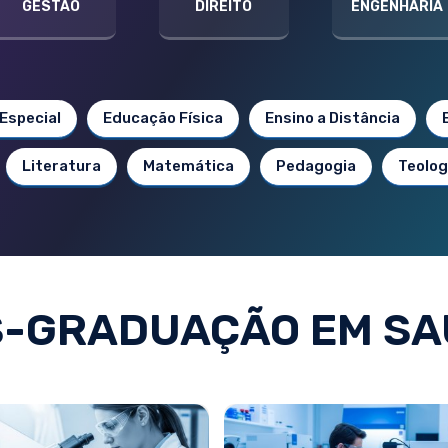
GESTÃO
DIREITO
ENGENHARIA
Especial
Educação Física
Ensino a Distância
Literatura
Matemática
Pedagogia
Teolog
S-GRADUAÇÃO EM SA