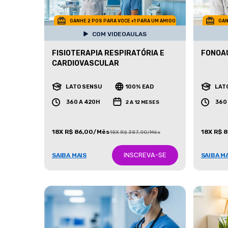
GANHE 2 POS PARA VOCE +1 PARA UM AMIGO
GAN
COM VIDEOAULAS
FISIOTERAPIA RESPIRATÓRIA E
FONOAU
CARDIOVASCULAR
LATO SENSU
100% EAD
LAT
360 A 420H
360
2 A 12 MESES
18X R$ 86,00/Mês
18X R$ 
18X R$ 387,00/Mês
INSCREVA-SE
SAIBA MAIS
SAIBA M