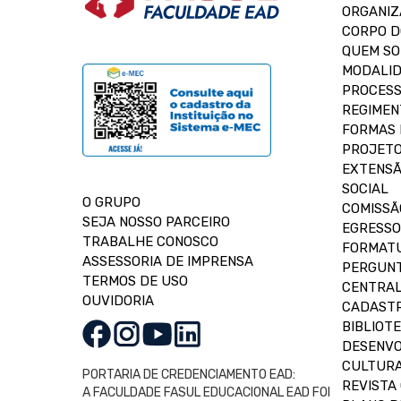
ORGANIZ
CORPO 
QUEM S
MODALID
PROCESS
REGIMEN
FORMAS 
PROJETO
EXTENSÃ
SOCIAL
O GRUPO
COMISSÃ
SEJA NOSSO PARCEIRO
EGRESSO
TRABALHE CONOSCO
FORMAT
ASSESSORIA DE IMPRENSA
PERGUNT
TERMOS DE USO
CENTRAL
OUVIDORIA
CADASTR
BIBLIOT
DESENVO
CULTUR
PORTARIA DE CREDENCIAMENTO EAD:
REVISTA 
A FACULDADE FASUL EDUCACIONAL EAD FOI