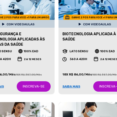
HE 2 POS PARA VOCE +1 PARA UM AMIGO
GANHE 2 POS PARA VOCE +1 PARA U
COM VIDEOAULAS
COM VIDEOAULAS
EGURANÇA E
BIOTECNOLOGIA APLICADA À
NOLOGIA APLICADAS ÀS
SAÚDE
AS DA SAÚDE
O SENSU
100% EAD
LATO SENSU
100% EAD
 A 420H
360 A 420H
2 A 12 MESES
2 A 12 MESE
86,00/Mês
18X R$ 86,00/Mês
18X R$ 387,00/Mês
18X R$ 387,00/Mê
INSCREVA-SE
INSCREVA
AIS
SAIBA MAIS