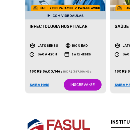
GANHE 2 POS PARA VOCE +1 PARA UM AMIGO
GAN
COM VIDEOAULAS
INFECTOLOGIA HOSPITALAR
SAÚDE
LATO SENSU
100% EAD
LAT
360 A 420H
360
2 A 12 MESES
18X R$ 86,00/Mês
18X R$ 
18X R$ 387,00/Mês
INSCREVA-SE
SAIBA MAIS
SAIBA M
INSTIT