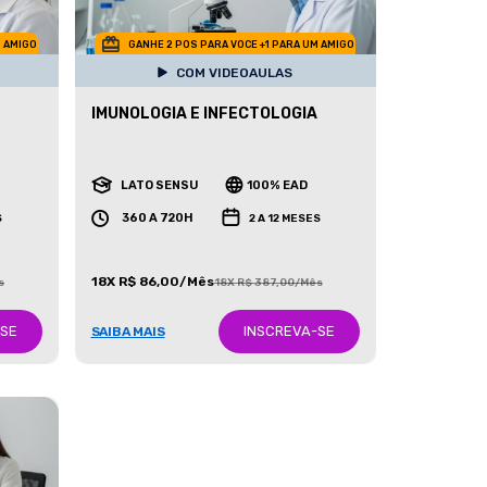
M AMIGO
GANHE 2 POS PARA VOCE +1 PARA UM AMIGO
COM VIDEOAULAS
IMUNOLOGIA E INFECTOLOGIA
LATO SENSU
100% EAD
360 A 720H
S
2 A 12 MESES
18X R$ 86,00/Mês
s
18X R$ 387,00/Mês
-SE
INSCREVA-SE
SAIBA MAIS