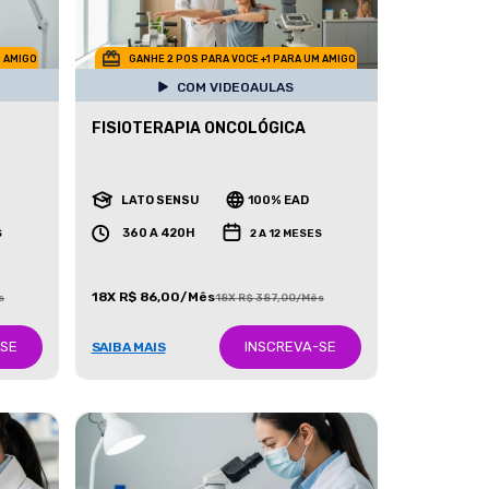
M AMIGO
GANHE 2 POS PARA VOCE +1 PARA UM AMIGO
COM VIDEOAULAS
FISIOTERAPIA ONCOLÓGICA
LATO SENSU
100% EAD
360 A 420H
S
2 A 12 MESES
18X R$ 86,00/Mês
s
18X R$ 387,00/Mês
-SE
INSCREVA-SE
SAIBA MAIS