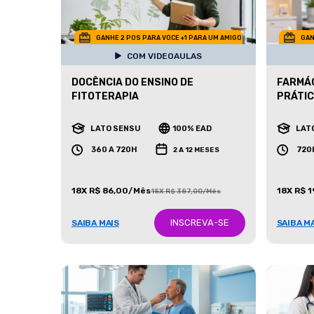
GANHE 2 POS PARA VOCE +1 PARA UM AMIGO
GAN
COM VIDEOAULAS
DOCÊNCIA DO ENSINO DE
FARMÁC
FITOTERAPIA
PRÁTI
LATO SENSU
100% EAD
LAT
360 A 720H
720
2 A 12 MESES
18X R$ 86,00/Mês
18X R$ 
18X R$ 387,00/Mês
INSCREVA-SE
SAIBA MAIS
SAIBA M