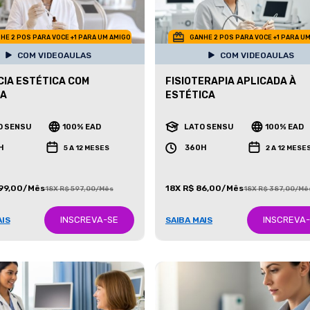
HE 2 POS PARA VOCE +1 PARA UM AMIGO
GANHE 2 POS PARA VOCE +1 PARA U
COM VIDEOAULAS
COM VIDEOAULAS
IA ESTÉTICA COM
FISIOTERAPIA APLICADA À
CA
ESTÉTICA
O SENSU
100% EAD
LATO SENSU
100% EAD
H
360H
5 A 12 MESES
2 A 12 MESE
199,00/Mês
18X R$ 86,00/Mês
18X R$ 597,00/Mês
18X R$ 387,00/Mê
INSCREVA-SE
INSCREVA
AIS
SAIBA MAIS