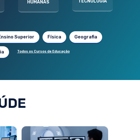
TECNOLOGIA
HUMANAS
Ensino Superior
Física
Geografia
ia
Todos os Cursos de Educação
ÚDE