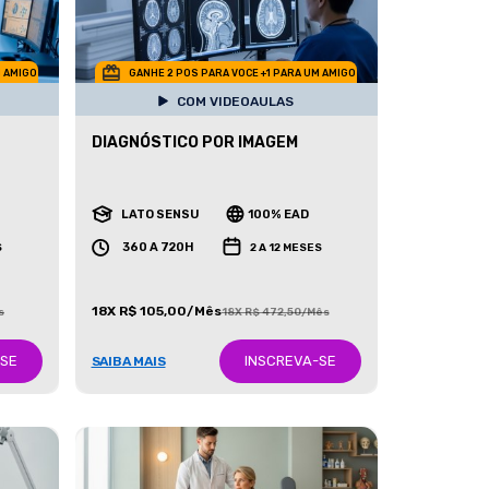
M AMIGO
GANHE 2 POS PARA VOCE +1 PARA UM AMIGO
COM VIDEOAULAS
DIAGNÓSTICO POR IMAGEM
LATO SENSU
100% EAD
360 A 720H
S
2 A 12 MESES
18X R$ 105,00/Mês
s
18X R$ 472,50/Mês
-SE
INSCREVA-SE
SAIBA MAIS