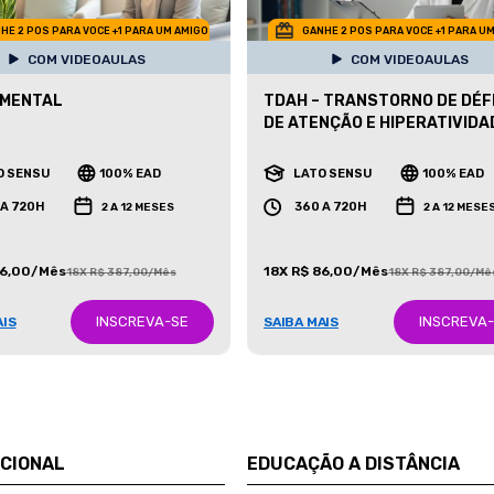
HE 2 POS PARA VOCE +1 PARA UM AMIGO
GANHE 2 POS PARA VOCE +1 PARA U
COM VIDEOAULAS
COM VIDEOAULAS
 MENTAL
TDAH – TRANSTORNO DE DÉF
DE ATENÇÃO E HIPERATIVIDA
O SENSU
100% EAD
LATO SENSU
100% EAD
 A 720H
360 A 720H
2 A 12 MESES
2 A 12 MESE
86,00/Mês
18X R$ 86,00/Mês
18X R$ 387,00/Mês
18X R$ 387,00/Mê
INSCREVA-SE
INSCREVA
AIS
SAIBA MAIS
UCIONAL
EDUCAÇÃO A DISTÂNCIA