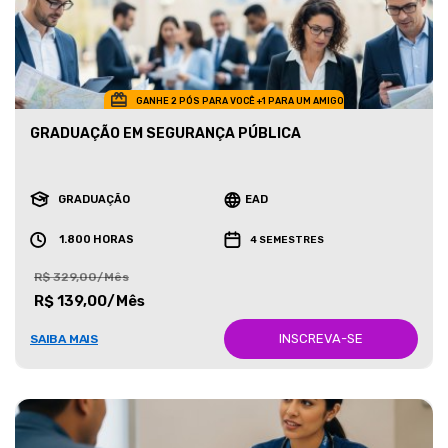
GANHE 2 PÓS PARA VOCÊ +1 PARA UM AMIGO
GRADUAÇÃO EM SEGURANÇA PÚBLICA
GRADUAÇÃO
EAD
1.800 HORAS
4 SEMESTRES
R$ 329,00/Mês
R$ 139,00/Mês
INSCREVA-SE
SAIBA MAIS