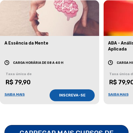
A Essência da Mente
ABA - Anál
Aplicada
CARGA HORÁRIA DE 08 A 40 H
CARGA HO
Taxa única de
Taxa única 
R$ 79,90
R$ 79,9
SAIBA MAIS
SAIBA MAIS
INSCREVA-SE
CARREGAR MAIS CURSOS DE