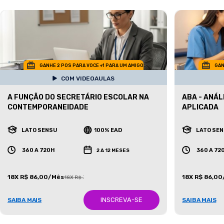
GANHE 2 POS PARA VOCE +1 PARA UM AMIGO
GAN
COM VIDEOAULAS
A FUNÇÃO DO SECRETÁRIO ESCOLAR NA
ABA - ANÁ
CONTEMPORANEIDADE
APLICADA
LATO SENSU
100% EAD
LATO SE
360 A 720H
360 A 72
2 A 12 MESES
18X R$ 86,00/Mês
18X R$ 86,0
18X R$ 387,00/Mês
INSCREVA-SE
SAIBA MAIS
SAIBA MAIS