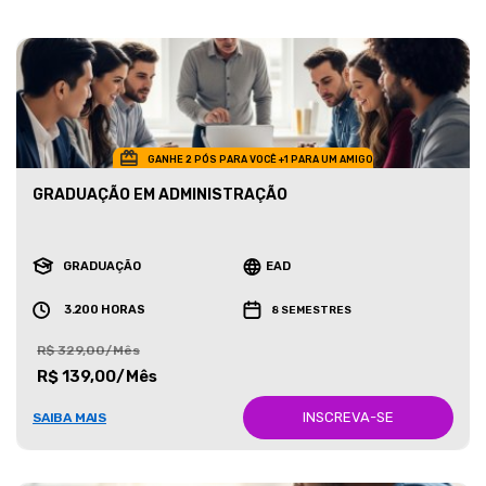
GANHE 2 PÓS PARA VOCÊ +1 PARA UM AMIGO
GRADUAÇÃO EM ADMINISTRAÇÃO
GRADUAÇÃO
EAD
3.200 HORAS
8 SEMESTRES
R$ 329,00/Mês
R$ 139,00/Mês
INSCREVA-SE
SAIBA MAIS