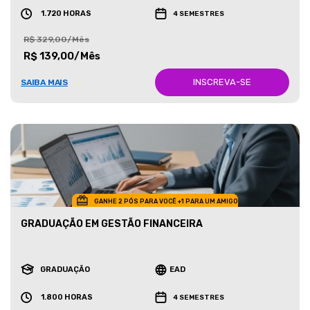
1.720 HORAS
4 SEMESTRES
R$ 329,00/Mês
R$ 139,00/Mês
INSCREVA-SE
SAIBA MAIS
GANHE 2 PÓS PARA VOCÊ +1 PARA UM AMIGO
GRADUAÇÃO EM GESTÃO FINANCEIRA
GRADUAÇÃO
EAD
1.800 HORAS
4 SEMESTRES