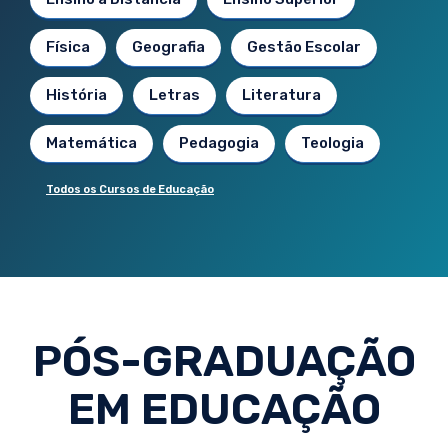
Física
Geografia
Gestão Escolar
História
Letras
Literatura
Matemática
Pedagogia
Teologia
Todos os Cursos de Educação
PÓS-GRADUAÇÃO
EM EDUCAÇÃO